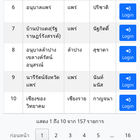
6
อนุบาลแพร่
แพร่
ปริชาติ
Login
7
บ้านป่าแดง(รัฐ
แพร่
นัฐกิตติ์
ราษฎร์รังสรรค์)
Login
8
อนุบาลลำปาง
ลำปาง
สุชาดา
เขลางค์รัตน์
Login
อนุสรณ์
9
นารีรัตน์จังหวัด
แพร่
นันท์
แพร่
มนัส
Login
10
เชียงของ
เชียงราย
กาญจนา
วิทยาคม
Login
แสดง 1 ถึง 10 จาก 157 รายการ
ก่อนหน้า
1
2
3
4
5
…
16