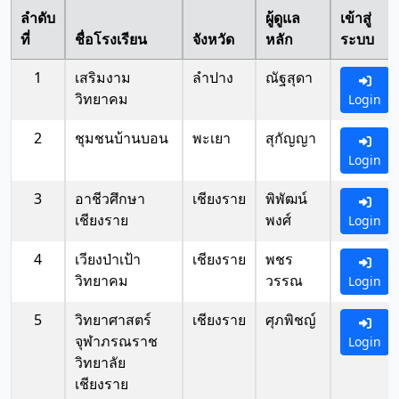
ลำดับ
ผู้ดูแล
เข้าสู่
ที่
ชื่อโรงเรียน
จังหวัด
หลัก
ระบบ
1
เสริมงาม
ลำปาง
ณัฐสุดา
วิทยาคม
Login
2
ชุมชนบ้านบอน
พะเยา
สุกัญญา
Login
3
อาชีวศึกษา
เชียงราย
พิพัฒน์
เชียงราย
พงศ์
Login
4
เวียงป่าเป้า
เชียงราย
พชร
วิทยาคม
วรรณ
Login
5
วิทยาศาสตร์
เชียงราย
ศุภพิชญ์
จุฬาภรณราช
Login
วิทยาลัย
เชียงราย