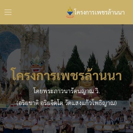
โครงการเพชรล้านนา
โครงการเพชรล้านนา
โดยพระภาวนารัตนญาณ วิ.
(อริยชาติ อริยจิตฺโต วัดแสงแก้วโพธิญาณ)