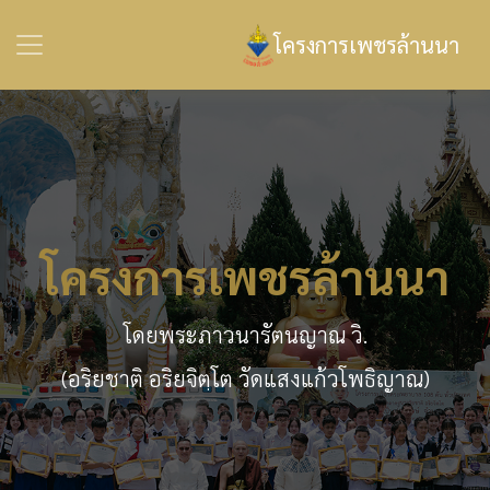
โครงการเพชรล้านนา
โครงการเพชรล้านนา
โดยพระภาวนารัตนญาณ วิ.
(อริยชาติ อริยจิตฺโต วัดแสงแก้วโพธิญาณ)